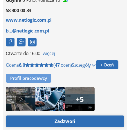
Gdynia
81-615
,
Rolnicza 16
58 300-00-33
www.netlogic.com.pl
b...@netlogic.com.pl
Otwarte
do 16:00
więcej
Ocena
6.0
(
47
ocen)
Szczegóły
+ Oceń
Profil pracodawcy
+5
Zadzwoń