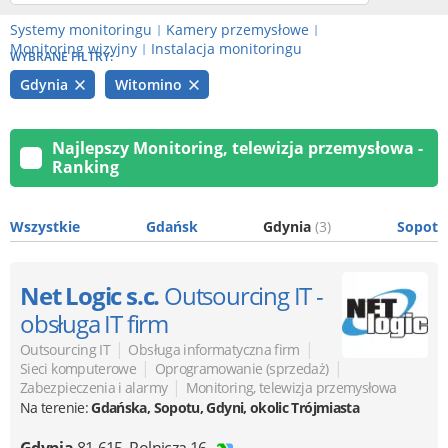
Systemy monitoringu
Kamery przemysłowe
|
|
Monitoring wizyjny
Instalacja monitoringu
|
WYBRANE FILTRY:
Gdynia
Witomino
Najlepszy Monitoring, telewizja przemysłowa -
Ranking
Wszystkie
Gdańsk
Gdynia
(3)
Sopot
Net Logic s.c.
Outsourcing IT -
obsługa IT firm
|
|
Outsourcing IT
Obsługa informatyczna firm
|
|
Sieci komputerowe
Oprogramowanie (sprzedaż)
|
Zabezpieczenia i alarmy
Monitoring, telewizja przemysłowa
Na terenie:
Gdańska, Sopotu, Gdyni, okolic Trójmiasta