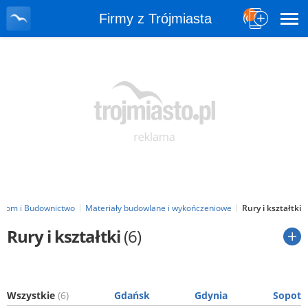
Firmy z Trójmiasta
Dom i Budownictwo
Materiały budowlane i wykończeniowe
Rury i kształtki
Rury i kształtki
(6)
Wszystkie
(6)
Gdańsk
Gdynia
Sopot