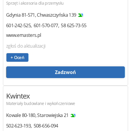
Sprzęt i akcesoria dla przemysłu
Gdynia
81-571
,
Chwaszczyńska 139
601-242-525
601-570-077
58 625-73-55
www.emasters.pl
zgłoś do aktualizacji
+ Oceń
Zadzwoń
Kwintex
Materiały budowlane i wykończeniowe
Kowale
80-180
,
Starowiejska 21
502-623-193
508-656-094