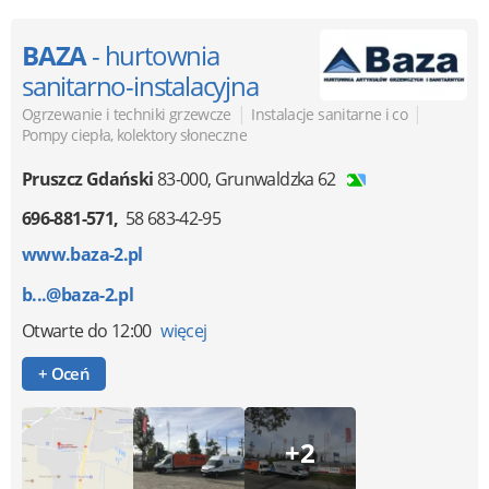
BAZA
- hurtownia
sanitarno-instalacyjna
|
|
Ogrzewanie i techniki grzewcze
Instalacje sanitarne i co
Pompy ciepła, kolektory słoneczne
Pruszcz Gdański
83-000
,
Grunwaldzka 62
696-881-571
58 683-42-95
www.baza-2.pl
b...@baza-2.pl
Otwarte
do 12:00
więcej
+ Oceń
+2