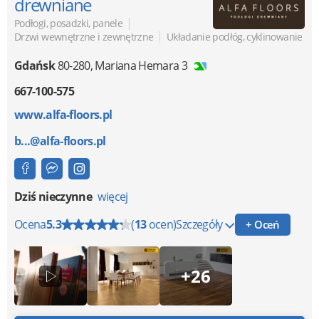
drewniane
|
Podłogi, posadzki, panele
|
Drzwi wewnętrzne i zewnętrzne
Układanie podłóg, cyklinowanie
Gdańsk
80-280
,
Mariana Hemara 3
667-100-575
www.alfa-floors.pl
b...@alfa-floors.pl
Dziś nieczynne
więcej
Ocena
5.3
(
13
ocen)
Szczegóły
+ Oceń
+26