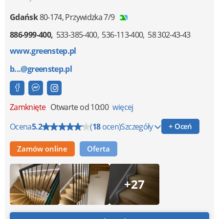
Gdańsk
80-174
,
Przywidzka 7/9
886-999-400
533-385-400
536-113-400
58 302-43-43
www.greenstep.pl
b...@greenstep.pl
Zamknięte
Otwarte od 10:00
więcej
Ocena
5.2
(
18
ocen)
Szczegóły
+ Oceń
Zamów online
Oferta
+27