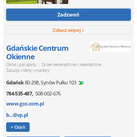
Zadzwoń
Zobacz więcej
Gdańskie Centrum
Okienne
|
|
Okna i parapety
Drzwi wewnętrzne i zewnętrzne
Żaluzje, rolety i markizy
Gdańsk
80-298
,
Synów Pułku 103
784-535-487
508-002-676
www.gco.com.pl
b...@vp.pl
+ Oceń