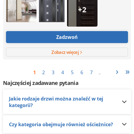
+2
Zadzwoń
Zobacz więcej
›
»
1
2
3
4
5
6
7
..
Najczęściej zadawane pytania
Jakie rodzaje drzwi można znaleźć w tej
kategorii?
Czy kategoria obejmuje również ościeżnice?