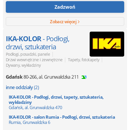
Zadzwoń
Zobacz więcej
IKA-KOLOR
- Podłogi,
drzwi, sztukateria
|
Podłogi, posadzki, panele
|
|
Drzwi wewnętrzne i zewnętrzne
Tapety, fototapety
Dywany, wykładziny
Gdańsk
80-266
,
al. Grunwaldzka 211
inne oddziały
(2)
IKA-KOLOR - Podłogi, drzwi, tapety, sztukateria,
wykładziny
Gdańsk, al. Grunwaldzka 470
IKA-KOLOR - salon Rumia - Podłogi, drzwi, sztukateria
Rumia, Grunwaldzka 6