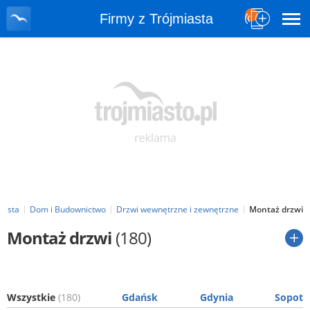
Firmy z Trójmiasta
iasta
Dom i Budownictwo
Drzwi wewnętrzne i zewnętrzne
Montaż drzwi
Montaż drzwi
(180)
Wszystkie
(180)
Gdańsk
Gdynia
Sopot