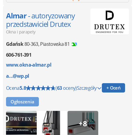
Almar
- autoryzowany
przedstawiciel Drutex
Okna i parapety
Gdańsk
80-363
,
Piastowska 81
606-761-391
www.okna-almar.pl
a...@wp.pl
Ocena
5.8
(
63
oceny)
Szczegóły
+ Oceń
Ogłoszenia
+8