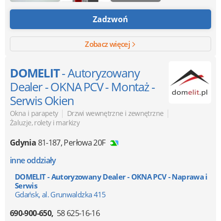
Zadzwoń
Zobacz więcej
DOMELIT
- Autoryzowany
Dealer - OKNA PCV - Montaż -
Serwis Okien
|
|
Okna i parapety
Drzwi wewnętrzne i zewnętrzne
Żaluzje, rolety i markizy
Gdynia
81-187
,
Perłowa 20F
inne oddziały
DOMELIT - Autoryzowany Dealer - OKNA PCV - Naprawa i
Serwis
Gdańsk, al. Grunwaldzka 415
690-900-650
58 625-16-16