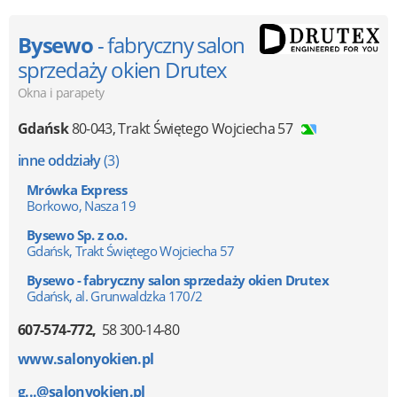
Bysewo
- fabryczny salon
sprzedaży okien Drutex
Okna i parapety
Gdańsk
80-043
,
Trakt Świętego Wojciecha 57
inne oddziały
(3)
Mrówka Express
Borkowo, Nasza 19
Bysewo Sp. z o.o.
Gdańsk, Trakt Świętego Wojciecha 57
Bysewo - fabryczny salon sprzedaży okien Drutex
Gdańsk, al. Grunwaldzka 170/2
607-574-772
58 300-14-80
www.salonyokien.pl
g...@salonyokien.pl