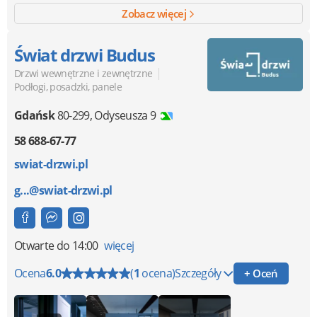
Zobacz więcej
Świat drzwi Budus
|
Drzwi wewnętrzne i zewnętrzne
Podłogi, posadzki, panele
Gdańsk
80-299
,
Odyseusza 9
58 688-67-77
swiat-drzwi.pl
g...@swiat-drzwi.pl
Otwarte
do 14:00
więcej
Ocena
6.0
(
1
ocena)
Szczegóły
+ Oceń