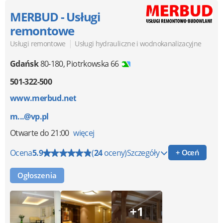
MERBUD - Usługi
remontowe
|
Usługi remontowe
Usługi hydrauliczne i wodnokanalizacyjne
Gdańsk
80-180
,
Piotrkowska 66
501-322-500
www.merbud.net
m...@vp.pl
Otwarte
do 21:00
więcej
Ocena
5.9
(
24
oceny)
Szczegóły
+ Oceń
Ogłoszenia
+1