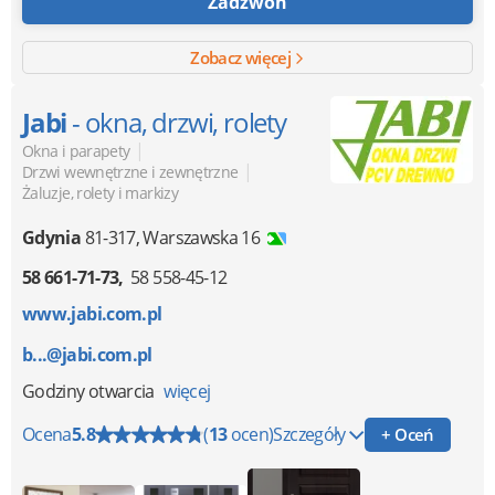
Zadzwoń
Zobacz więcej
Jabi
- okna, drzwi, rolety
|
Okna i parapety
|
Drzwi wewnętrzne i zewnętrzne
Żaluzje, rolety i markizy
Gdynia
81-317
,
Warszawska 16
58 661-71-73
58 558-45-12
www.jabi.com.pl
b...@jabi.com.pl
Godziny otwarcia
więcej
Ocena
5.8
(
13
ocen)
Szczegóły
+ Oceń