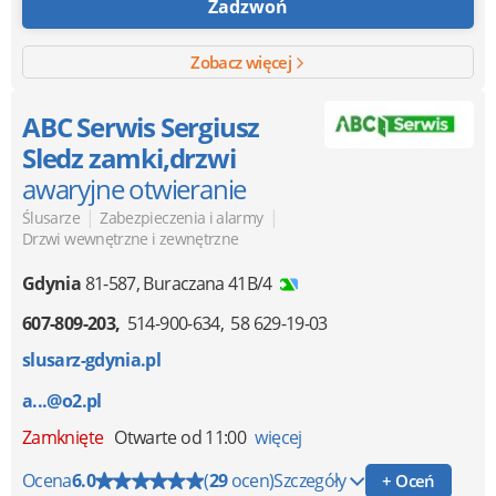
Zadzwoń
Zobacz więcej
ABC Serwis Sergiusz
Sledz zamki,drzwi
awaryjne otwieranie
|
|
Ślusarze
Zabezpieczenia i alarmy
Drzwi wewnętrzne i zewnętrzne
Gdynia
81-587
,
Buraczana 41B/4
607-809-203
514-900-634
58 629-19-03
slusarz-gdynia.pl
a...@o2.pl
Zamknięte
Otwarte od 11:00
więcej
Ocena
6.0
(
29
ocen)
Szczegóły
+ Oceń