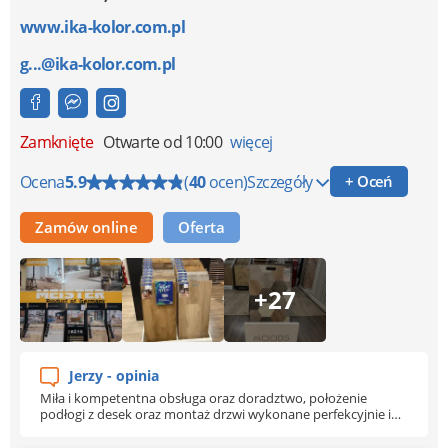
www.ika-kolor.com.pl
g...@ika-kolor.com.pl
Zamknięte
Otwarte od 10:00
więcej
Ocena
5.9
(
40
ocen)
Szczegóły
+ Oceń
Zamów online
Oferta
+27
Jerzy - opinia
Miła i kompetentna obsługa oraz doradztwo, położenie
podłogi z desek oraz montaż drzwi wykonane perfekcyjnie i
terminowo. Polecam firmę i jej usługi tak potrzebne przy
wykończeniu mieszkania w wysokim standardzie.