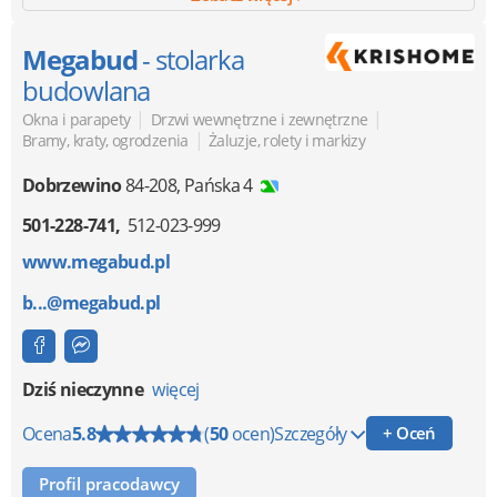
Megabud
- stolarka
budowlana
|
|
Okna i parapety
Drzwi wewnętrzne i zewnętrzne
|
Bramy, kraty, ogrodzenia
Żaluzje, rolety i markizy
Dobrzewino
84-208
,
Pańska 4
501-228-741
512-023-999
www.megabud.pl
b...@megabud.pl
Dziś nieczynne
więcej
Ocena
5.8
(
50
ocen)
Szczegóły
+ Oceń
Profil pracodawcy