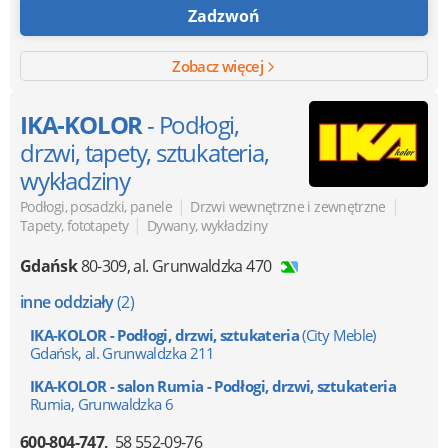
Zadzwoń
Zobacz więcej
IKA-KOLOR
- Podłogi,
drzwi, tapety, sztukateria,
wykładziny
|
|
Podłogi, posadzki, panele
Drzwi wewnętrzne i zewnętrzne
|
Tapety, fototapety
Dywany, wykładziny
Gdańsk
80-309
,
al. Grunwaldzka 470
inne oddziały
(2)
IKA-KOLOR - Podłogi, drzwi, sztukateria
(City Meble)
Gdańsk, al. Grunwaldzka 211
IKA-KOLOR - salon Rumia - Podłogi, drzwi, sztukateria
Rumia, Grunwaldzka 6
600-804-747
58 552-09-76