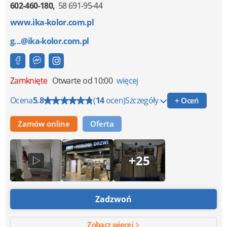
602-460-180
58 691-95-44
www.ika-kolor.com.pl
g...@ika-kolor.com.pl
Zamknięte
Otwarte od 10:00
więcej
Ocena
5.8
(
14
ocen)
Szczegóły
+ Oceń
Zamów online
Oferta
+25
Zadzwoń
Zobacz więcej