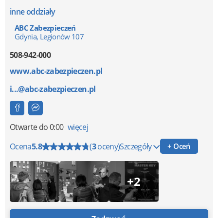
inne oddziały
ABC Zabezpieczeń
Gdynia, Legionów 107
508-942-000
www.abc-zabezpieczen.pl
i...@abc-zabezpieczen.pl
Otwarte
do 0:00
więcej
Ocena
5.8
(
3
oceny)
Szczegóły
+ Oceń
+2