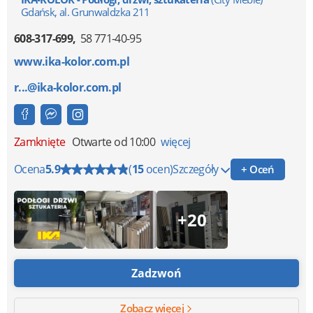
Gdańsk, al. Grunwaldzka 211
608-317-699
58 771-40-95
www.ika-kolor.com.pl
r...@ika-kolor.com.pl
Zamknięte
Otwarte od 10:00
więcej
Ocena
5.9
(
15
ocen)
Szczegóły
+ Oceń
+20
Zadzwoń
Zobacz więcej