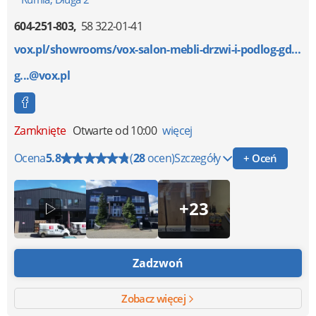
604-251-803
58 322-01-41
vox.pl/showrooms/vox-salon-mebli-drzwi-i-podlog-gdan...
g...@vox.pl
Zamknięte
Otwarte od 10:00
więcej
Ocena
5.8
(
28
ocen)
Szczegóły
+ Oceń
+23
Zadzwoń
Zobacz więcej