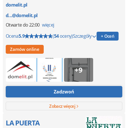
domelit.pl
d...@domelit.pl
Otwarte
do 22:00
więcej
Ocena
5.9
(
54
oceny)
Szczegóły
+ Oceń
Zamów online
+9
Zadzwoń
Zobacz więcej
LA PUERTA