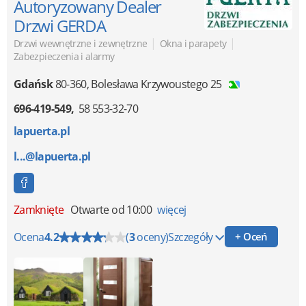
Autoryzowany Dealer
Drzwi GERDA
|
|
Drzwi wewnętrzne i zewnętrzne
Okna i parapety
Zabezpieczenia i alarmy
Gdańsk
80-360
,
Bolesława Krzywoustego 25
696-419-549
58 553-32-70
lapuerta.pl
l...@lapuerta.pl
Zamknięte
Otwarte od 10:00
więcej
Ocena
4.2
(
3
oceny)
Szczegóły
+ Oceń