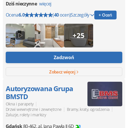
Dziś nieczynne
więcej
Ocena
6.0
(
40
ocen)
Szczegóły
+ Oceń
+25
Zadzwoń
Zobacz więcej
Autoryzowana Grupa
BMSTD
|
Okna i parapety
|
|
Drzwi wewnętrzne i zewnętrzne
Bramy, kraty, ogrodzenia
Żaluzje, rolety i markizy
Gdańsk
80-462
,
al. Jana Pawła II 6D