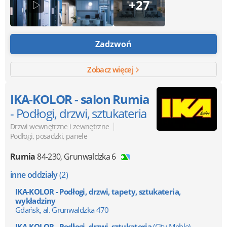
+27
Zadzwoń
Zobacz więcej
IKA-KOLOR - salon Rumia
- Podłogi, drzwi, sztukateria
|
Drzwi wewnętrzne i zewnętrzne
Podłogi, posadzki, panele
Rumia
84-230
,
Grunwaldzka 6
inne oddziały
(2)
IKA-KOLOR - Podłogi, drzwi, tapety, sztukateria,
wykładziny
Gdańsk, al. Grunwaldzka 470
IKA-KOLOR - Podłogi, drzwi, sztukateria
(City Meble)