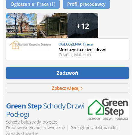
Ogłoszenia: Praca
(1)
Profil pracodawcy
+12
OGŁOSZENIA: Praca
Montażysta okien i drzwi
Gdańsk, Matarnia
Zadzwoń
Zobacz więcej
Green Step
Schody Drzwi
Podłogi
|
Schody, balustrady, poręcze
|
|
Drzwi wewnętrzne i zewnętrzne
Podłogi, posadzki, panele
Zakłady stolarskie