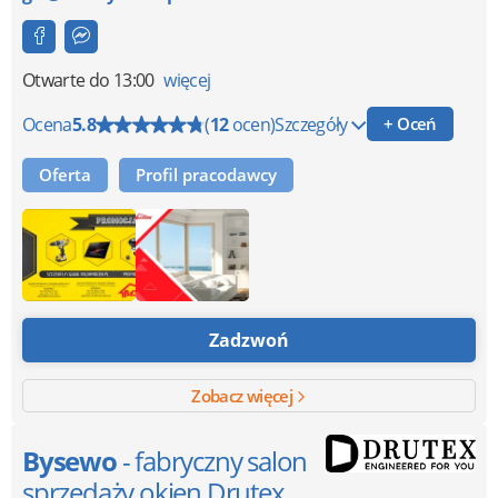
Otwarte
do 13:00
więcej
Ocena
5.8
(
12
ocen)
Szczegóły
+ Oceń
Oferta
Profil pracodawcy
Zadzwoń
Zobacz więcej
Bysewo
- fabryczny salon
sprzedaży okien Drutex