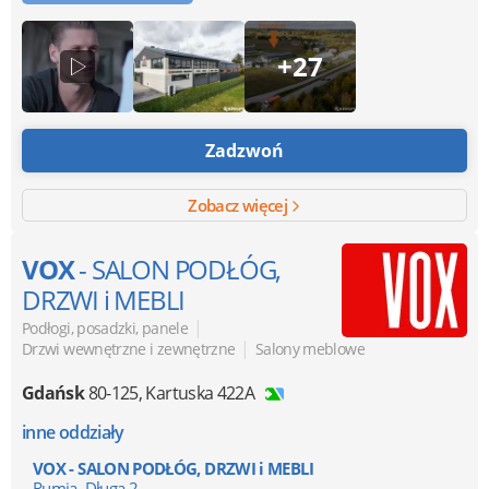
+27
Zadzwoń
Zobacz więcej
VOX
- SALON PODŁÓG,
DRZWI i MEBLI
|
Podłogi, posadzki, panele
|
Drzwi wewnętrzne i zewnętrzne
Salony meblowe
Gdańsk
80-125
,
Kartuska 422A
inne oddziały
VOX - SALON PODŁÓG, DRZWI i MEBLI
Rumia, Długa 2