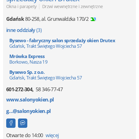
|
Okna i parapety
Drzwi wewnętrzne i zewnętrzne
Gdańsk
80-258
,
al. Grunwaldzka 170/2
inne oddziały
(3)
Bysewo - fabryczny salon sprzedaży okien Drutex
Gdańsk, Trakt Świętego Wojciecha 57
Mrówka Express
Borkowo, Nasza 19
Bysewo Sp. z o.o.
Gdańsk, Trakt Świętego Wojciecha 57
601-272-304
58 346-77-47
www.salonyokien.pl
g...@salonyokien.pl
Otwarte
do 14:00
więcej