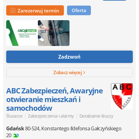
Oferta
Zarezerwuj termin
Zadzwoń
Zobacz więcej
ABC Zabezpieczeń, Awaryjne
otwieranie mieszkań i
samochodów
|
|
Ślusarze
Zabezpieczenia i alarmy
Dorabianie kluczy
Gdańsk
80-524
,
Konstantego Ildefonsa Gałczyńskiego
20