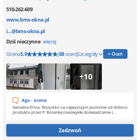
510-262-609
www.bms-okna.pl
i...@bms-okna.pl
Dziś nieczynne
więcej
Ocena
5.9
(
88
ocen)
Szczegóły
+ Oceń
+10
Aga - ocena
Genialna firma. Wszystko na najwyższym poziomie od doboru
produktu przez P. Bożenkę (niezwykłe doświadczenie i
znajomość produktów oraz technicznych możliwości) po
montaż (solidny wręcz perfekcyjny). Polecam pod każdym
względem. Myślę, że nie jest to ostatnia rzecz zamówiona
Zadzwoń
przeze mnie z tej firmy.