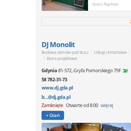
Łężyce, Rogulewo
DJ Monolit
|
|
Budowa domów pod klucz
Usługi remontowe
|
Biura projektowe
Gdynia
81-572
,
Gryfa Pomorskiego 79F
58 782-31-73
www.dj.gda.pl
b...@dj.gda.pl
Zamknięte
Otwarte od 8:00
więcej
+ Oceń