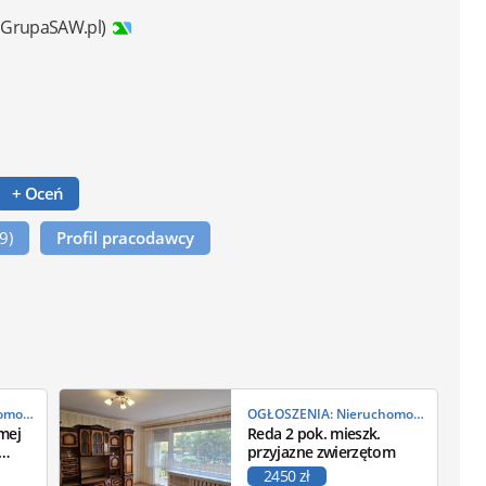
 GrupaSAW.pl)
+ Oceń
(9)
Profil pracodawcy
OGŁOSZENIA: Nieruchomości
OGŁOSZENIA: Nieruchomości
mej
Reda 2 pok. mieszk.
przyjazne zwierzętom
2450 zł