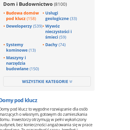
Dom i Budownictwo
(8100)
Budowa domów
Usługi
pod klucz
(158)
geologiczne
(33)
Deweloperzy
(539)
Wywóz
nieczystości i
śmieci
(59)
Systemy
Dachy
(74)
kominowe
(13)
Maszyny i
narzędzia
budowlane
(150)
WSZYSTKIE KATEGORIE
Domy pod klucz
Domy pod klucz to wygodne rozwiązanie dla osób
marzących o własnym, gotowym do zamieszkania
domu. Inwestorzy otrzymują w pełni wykończony
budynek, bez konieczności angażowania się w prace
budowlane. To oszczędność czasu, komfort i