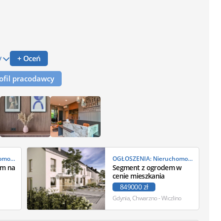
y
+ Oceń
rofil pracodawcy
OGŁOSZENIA: Nieruchomości
OGŁOSZENIA: Nieruchomości
em na
Segment z ogrodem w
cenie mieszkania
849000 zł
Gdynia, Chwarzno - Wiczlino