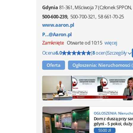
Gdynia
81-361
,
Mściwoja 7
(Członek SPPON,
500-600-239
500-700-321
58 661-70-25
www.aaron.pl
P...@Aaron.pl
Zamknięte
Otwarte od 10:15
więcej
Ocena
6.0
(
8
ocen)
Szczegóły
Oferta
Ogłoszenia: Nieruchomosci
Dom z duszą przy sa
gdyni - 5 pokoi, duży
ogród
5500 zł