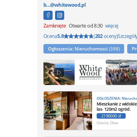
b...@whitewood.pl
Zamknięte
Otwarte od 8:30
więcej
Ocena
5.8
(
202
oceny)
Szczegół
Ogłoszenia: Nieruchomosci
(398)
P
Mieszkanie z widoki
las- 120m2 ogród.
2190000 zł
Gdańsk, Oliwa