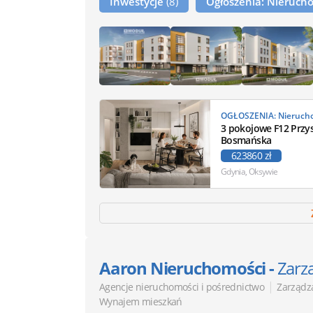
Inwestycje
(8)
Ogłoszenia: Nieruc
3 pokojowe F12 Przy
Bosmańska
623860 zł
Gdynia, Oksywie
Aaron Nieruchomości -
Zarz
|
Agencje nieruchomości i pośrednictwo
Zarządz
Wynajem mieszkań