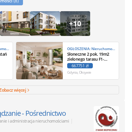
homosci
(8)
+10
OGŁOSZENIA: Nieruchomości
OGŁOSZENIA: Nieruchomości
stań
Słoneczne 2 pok. 19m2
zielonego tarasu F1-
Przystań Bosmańska
667751 zł
Gdynia, Oksywie
Zobacz więcej
ądzanie - Pośrednictwo
|
anie i administracja nieruchomościami