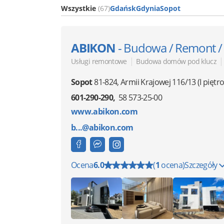
Wszystkie
(67)
Gdańsk
Gdynia
Sopot
ABIKON
- Budowa / Remont /
|
|
Usługi remontowe
Budowa domów pod klucz
Sopot
81-824
,
Armii Krajowej 116/13
(I piętro
601-290-290
58 573-25-00
www.abikon.com
b...@abikon.com
Ocena
6.0
(
1
ocena)
Szczegóły