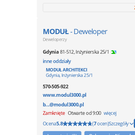
MODUŁ
- Deweloper
Deweloperzy
Gdynia
81-512
,
Inżynierska 25/1
inne oddziały
MODUŁ ARCHITEKCI
Gdynia, Inżynierska 25/1
570-505-922
www.modul3000.pl
b...@modul3000.pl
Zamknięte
Otwarte od 9:00
więcej
Ocena
5.8
(
7
ocen)
Szczegóły